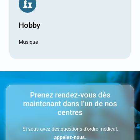
Hobby
Musique
Prenez rendez-vous dès
maintenant dans l’un de nos
centres
Si vous avez des questions d’ordre médical,
appelez-nous
.