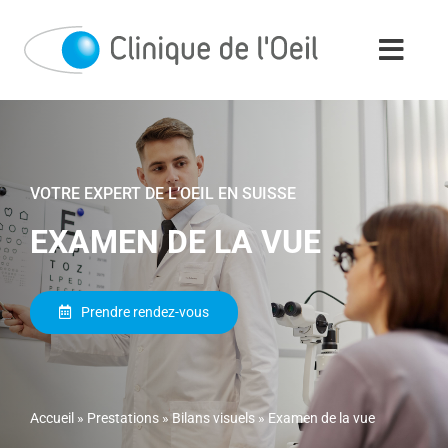
Passer
au
contenu
VOTRE EXPERT DE L’OEIL EN SUISSE
EXAMEN DE LA VUE
Prendre rendez-vous
Accueil
»
Prestations
»
Bilans visuels
»
Examen de la vue