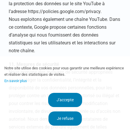
la protection des données sur le site YouTube à
l’adresse https://policies.google.com/privacy.
Nous exploitons également une chaîne YouTube. Dans
ce contexte, Google propose certaines fonctions
d’analyse qui nous fournissent des données
statistiques sur les utilisateurs et les interactions sur
notre chaîne.
11. Mesures de sécurité
Notre site utilise des cookies pour vous garantir une meilleure expérience
Nous prenons des mesures de sécurité appropriées
et réaliser des statistiques de visites.
pour protéger la confidentialité, l’intégrité et la
En savoir plus
disponibilité de vos données personnelles, pour les
protéger contre un traitement non autorisé ou illégal et
J'accepte
pour contrer les risques de perte, de modification
involontaire, de divulgation non désirée ou d’accès non
Je refuse
autorisé. Nous demandons à nos prestataires de
services externes de prendre également de telles