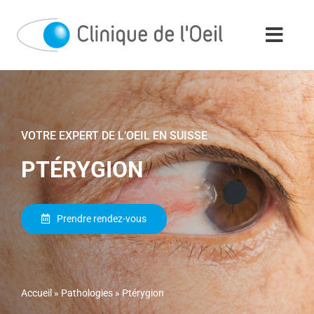
Passer
au
contenu
VOTRE EXPERT DE L’OEIL EN SUISSE
PTÉRYGION
Prendre rendez-vous
Accueil
»
Pathologies
»
Ptérygion