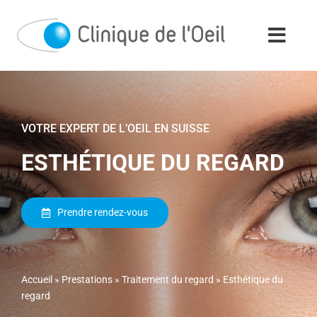
Passer
au
contenu
VOTRE EXPERT DE L’OEIL EN SUISSE
ESTHÉTIQUE DU REGARD
Prendre rendez-vous
Accueil
»
Prestations
»
Traitement du regard
»
Esthétique du
regard