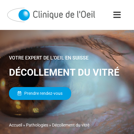
Passer
au
contenu
VOTRE EXPERT DE L’OEIL EN SUISSE
DÉCOLLEMENT DU VITRÉ
Prendre rendez-vous
Accueil
»
Pathologies
»
Décollement du vitré