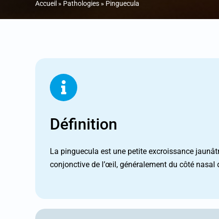
Accueil
»
Pathologies
»
Pinguecula
Pinguecula
Ptérygion
Uvéite
Définition
La pinguecula est une petite excroissance jaunât
conjonctive de l’œil, généralement du côté nasal d