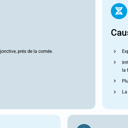
Cau
onctive, près de la cornée.
Ex
Irr
la
Pl
La