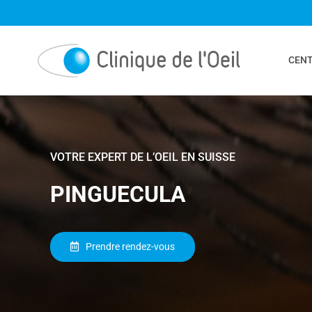
Passer
au
contenu
CENT
VOTRE EXPERT DE L’OEIL EN SUISSE
PINGUECULA
Cataracte
Conjonctivite
Prendre rendez-vous
Kératocône
Kératite