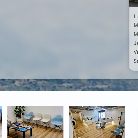
L
M
M
J
V
S