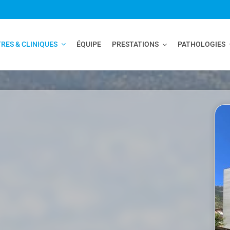
RES & CLINIQUES
ÉQUIPE
PRESTATIONS
PATHOLOGIES
Centre de l’Oeil Simplon
Centre de l’Oeil Martigny
Centre de l’Oeil Sierre