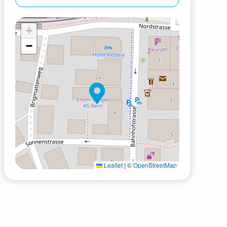
+
−
Leaflet
|
©
OpenStreetMap