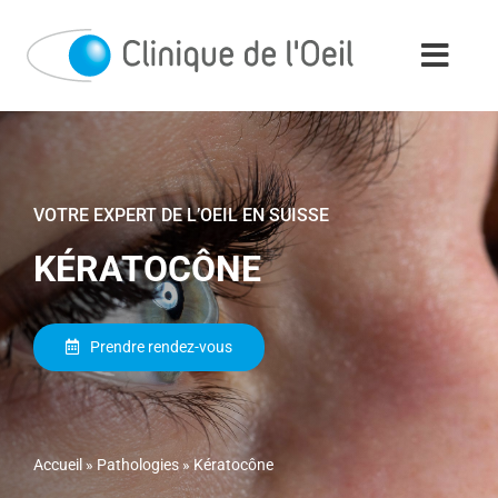
Passer
au
contenu
VOTRE EXPERT DE L’OEIL EN SUISSE
KÉRATOCÔNE
Prendre rendez-vous
Accueil
»
Pathologies
»
Kératocône