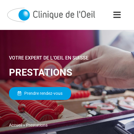
Passer
au
contenu
VOTRE EXPERT DE L’OEIL EN SUISSE
PRESTATIONS
Prendre rendez-vous
Accueil
»
Prestations