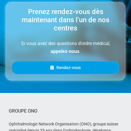
Prenez rendez-vous dès
maintenant dans l’un de nos
centres
Si vous avez des questions d’ordre médical,
appelez-nous
.
Rendez-vous
GROUPE ONO
Ophthalmologic Network Organisation (ONO), groupe suisse
spécialisé depuis 35 ans dans l’ophtalmologie, développe