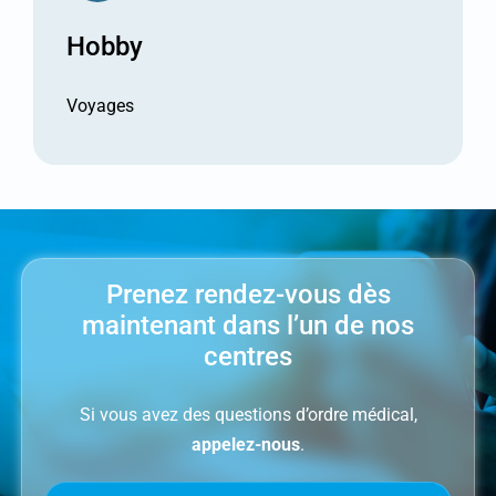
Hobby
Voyages
Prenez rendez-vous dès
maintenant dans l’un de nos
centres
Si vous avez des questions d’ordre médical,
appelez-nous
.