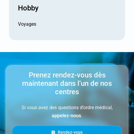
Hobby
Voyages
Prenez rendez-vous dès
maintenant dans l’un de nos
centres
Si vous avez des questions d’ordre médical,
appelez-nous
.
Rendez-vous